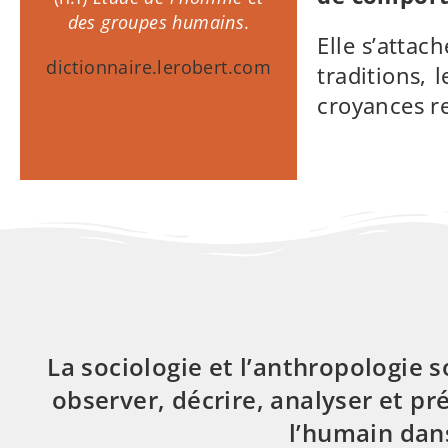
l'être humain et les groupes humains
des groupes humains
.
sous tous leurs aspects, à la fois
Elle s’attac
physiques et culturels.
dictionnaire.lerobert.com
traditions, 
wikipedia.org
croyances re
La sociologie et l’anthropologie so
observer, décrire, analyser et p
l’humain dans