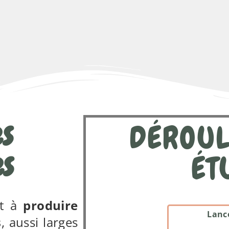
s
DÉROUL
es
ÉT
nt à
produire
Lanc
s
, aussi larges