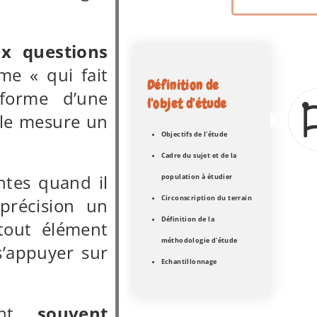
x questions
e « qui fait
Définition de
forme d’une
l'objet d'étude
lle mesure un
Objectifs de l'étude
Cadre du sujet et de la
antes quand il
population à étudier
Circonscription du terrain
 précision un
Définition de la
tout élément
méthodologie d'étude
s’appuyer sur
Echantillonnage
sont
souvent