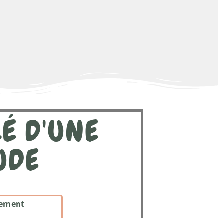
É D'UNE
UDE
ement